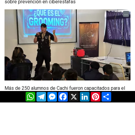
sobre prevención en ciberestafas
...
Más de 250 alumnos de Cachi fueron capacitados para el
abordaje de problemáticas sociales
WhatsApp
Telegram
Messenger
Facebook
X
LinkedIn
Pinterest
Share
...