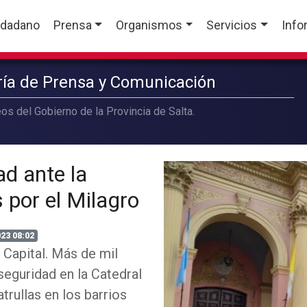
udadano
Prensa
Organismos
Servicios
Info
aría de Prensa y Comunicación
os del Gobierno de la Provincia de Salta.
ad ante la
 por el Milagro
023 08:02
 Capital. Más de mil
seguridad en la Catedral
rullas en los barrios