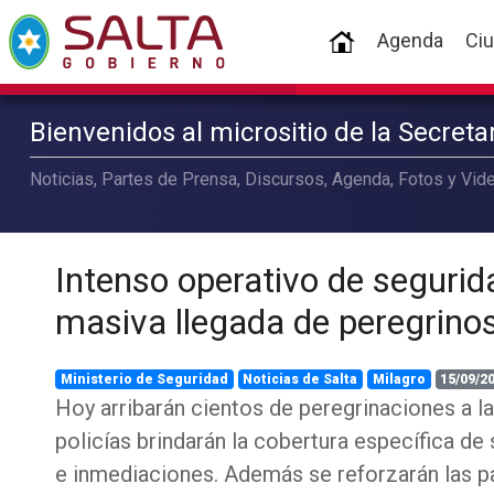
(current)
Agenda
Ci
Bienvenidos al micrositio de la Secret
Noticias, Partes de Prensa, Discursos, Agenda, Fotos y Vide
Intenso operativo de segurid
masiva llegada de peregrinos
Ministerio de Seguridad
Noticias de Salta
Milagro
15/09/2
Hoy arribarán cientos de peregrinaciones a la
policías brindarán la cobertura específica de 
e inmediaciones. Además se reforzarán las pat