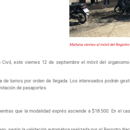
Mañana viernes el móvil del Registro C
ro Civil, este viernes 12 de septiembre el móvil del organismo
ga de turnos por orden de llegada. Los interesados podrán gest
mitación de pasaportes.
mientras que la modalidad exprés asciende a $18.500. En el ca
ago, según la validación automática realizada por el Registro 