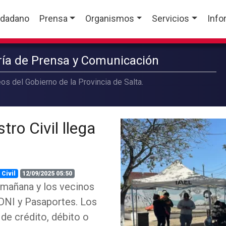
udadano
Prensa
Organismos
Servicios
Info
aría de Prensa y Comunicación
os del Gobierno de la Provincia de Salta.
tro Civil llega
 Civil
12/09/2025 05:50
a mañana y los vecinos
 DNI y Pasaportes. Los
de crédito, débito o