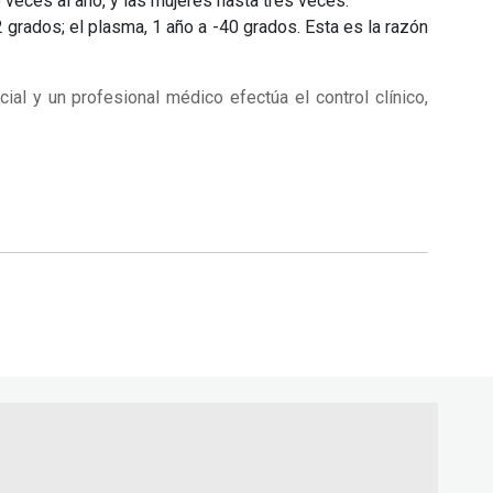
veces al año, y las mujeres hasta tres veces.
 grados; el plasma, 1 año a -40 grados. Esta es la razón
cial y un profesional médico efectúa el control clínico,