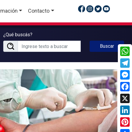
rmación
Contacto
¿Qué buscás?
Buscar
What
Tele
Mess
Face
X
Linke
Pinte