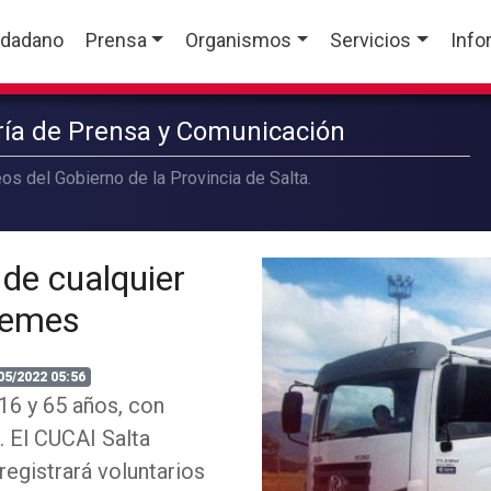
udadano
Prensa
Organismos
Servicios
Info
aría de Prensa y Comunicación
os del Gobierno de la Provincia de Salta.
de cualquier
üemes
05/2022 05:56
16 y 65 años, con
. El CUCAI Salta
registrará voluntarios