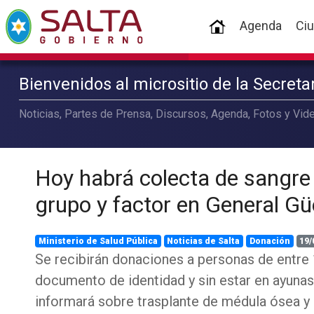
(current)
Agenda
Ci
Bienvenidos al micrositio de la Secret
Noticias, Partes de Prensa, Discursos, Agenda, Fotos y Vide
Hoy habrá colecta de sangre 
grupo y factor en General G
Ministerio de Salud Pública
Noticias de Salta
Donación
19/
Se recibirán donaciones a personas de entre 
documento de identidad y sin estar en ayunas
informará sobre trasplante de médula ósea y 