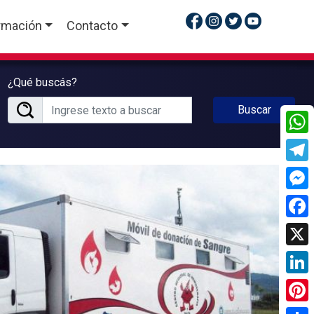
rmación
Contacto
¿Qué buscás?
Buscar
What
Tele
Mess
Face
X
Linke
Pinte