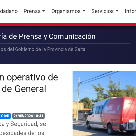
udadano
Prensa
Organismos
Servicios
Info
aría de Prensa y Comunicación
os del Gobierno de la Provincia de Salta.
n operativo de
o de General
 Civil
21/05/2026 10:41
ca y Seguridad, se
ecesidades de los