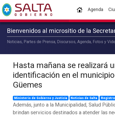
(current)
Agenda
Ci
Bienvenidos al micrositio de la Secret
Noticias, Partes de Prensa, Discursos, Agenda, Fotos y Vide
Hasta mañana se realizará u
identificación en el municipi
Güemes
Ministerio de Gobierno y Justicia
Noticias de Salta
Registro
Además, junto a la Municipalidad, Salud Públi
brindan servicios destinados a atender las n