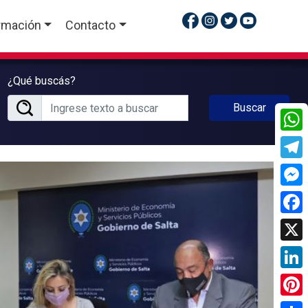
rmación
Contacto
¿Qué buscás?
Buscar
What
Tele
Mess
Face
X
Linke
Pinte