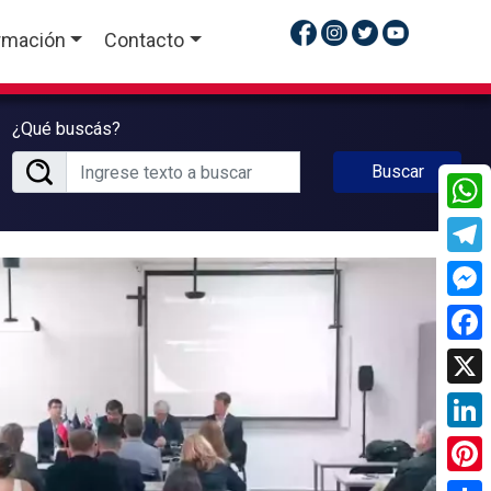
rmación
Contacto
¿Qué buscás?
Buscar
What
Tele
Mess
Face
X
Linke
Pinte