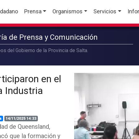
udadano
Prensa
Organismos
Servicios
Info
aría de Prensa y Comunicación
os del Gobierno de la Provincia de Salta.
ticiparon en el
 Industria
a
14/11/2025 14:33
dad de Queensland,
tacó que la formación y