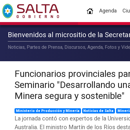
(current)
Agenda
Ci
Bienvenidos al micrositio de la Secret
Noticias, Partes de Prensa, Discursos, Agenda, Fotos y Vide
Funcionarios provinciales par
Seminario "Desarrollando una
Minera segura y sostenible"
Ministerio de Producción y Minería
Noticias de Salta
Minerí
La jornada contó con expertos de la Universi
Australia. El ministro Martín de los Ríos des