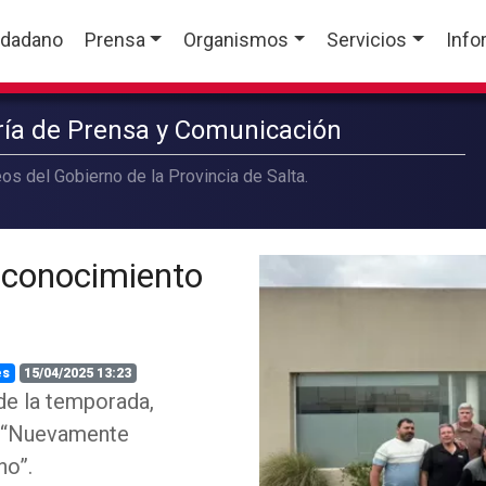
udadano
Prensa
Organismos
Servicios
Info
aría de Prensa y Comunicación
os del Gobierno de la Provincia de Salta.
reconocimiento
es
15/04/2025 13:23
 de la temporada,
a. “Nuevamente
no”.