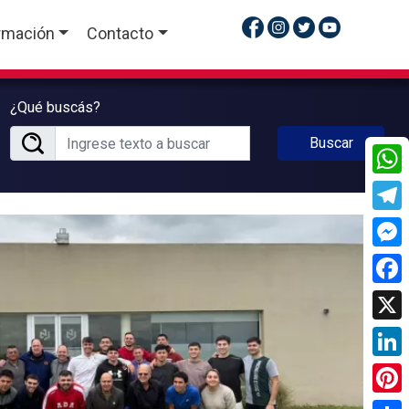
rmación
Contacto
¿Qué buscás?
Buscar
What
Tele
Mess
Face
X
Linke
Pinte