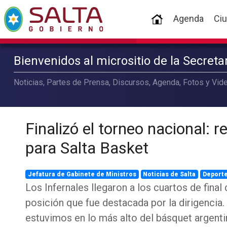
(current)
Agenda
Ci
Bienvenidos al micrositio de la Secret
Noticias, Partes de Prensa, Discursos, Agenda, Fotos y Vide
Finalizó el torneo nacional: 
para Salta Basket
Jefatura de Gabinete de Ministros
Noticias de Salta
Deport
Los Infernales llegaron a los cuartos de final
posición que fue destacada por la dirigenci
estuvimos en lo más alto del básquet argenti