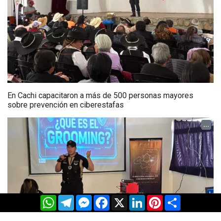
En Cachi capacitaron a más de 500 personas mayores
sobre prevención en ciberestafas
...
WhatsApp
Telegram
Messenger
Facebook
X
LinkedIn
Pinterest
Share