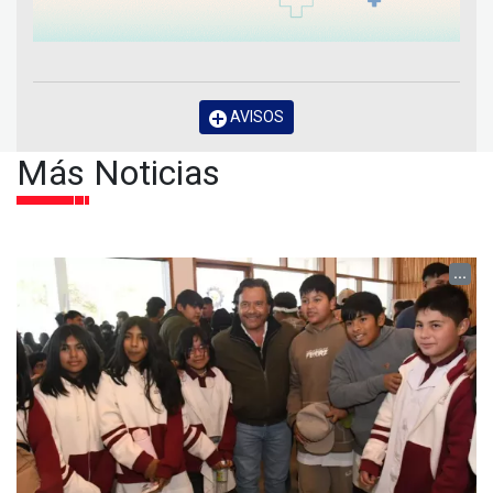
AVISOS
Más Noticias
...