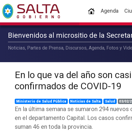
(current)
Agenda
Ci
Bienvenidos al micrositio de la Secret
Noticias, Partes de Prensa, Discursos, Agenda, Fotos y Vide
En lo que va del año son cas
confirmados de COVID-19
Ministerio de Salud Pública
Noticias de Salta
Salud
03/02/2
En la última semana se sumaron 294 nuevos c
en el departamento Capital. Los casos conf
suman 46 en toda la provincia.