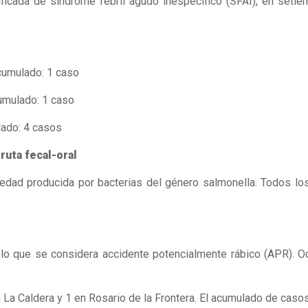
nsificada de síndrome febril agudo inespecífico (SFAI), en set
umulado: 1 caso
mulado: 1 caso
ado: 4 casos
ruta fecal-oral
medad producida por bacterias del género salmonella. Todos lo
que se considera accidente potencialmente rábico (APR). Ocu
a Caldera y 1 en Rosario de la Frontera. El acumulado de casos