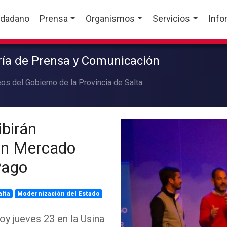
udadano
Prensa
Organismos
Servicios
Info
aría de Prensa y Comunicación
os del Gobierno de la Provincia de Salta.
birán
en Mercado
Pago
alta
Modernización del Estado
oy jueves 23 en la Usina