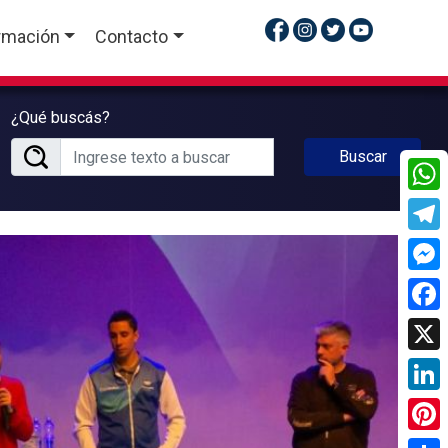
rmación
Contacto
¿Qué buscás?
Buscar
What
Tele
Mess
Face
X
Linke
Pinte