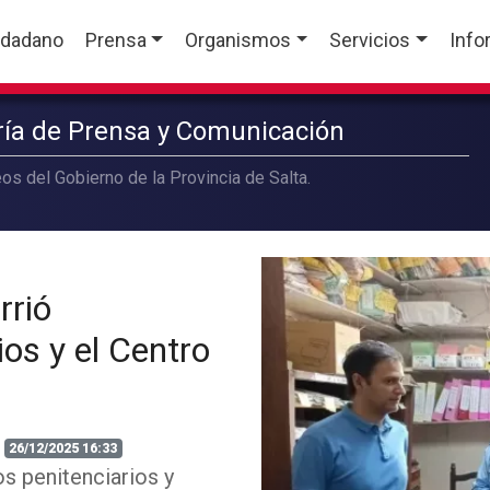
udadano
Prensa
Organismos
Servicios
Info
aría de Prensa y Comunicación
os del Gobierno de la Provincia de Salta.
rrió
os y el Centro
26/12/2025 16:33
s penitenciarios y