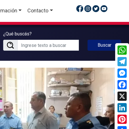
rmación
Contacto
¿Qué buscás?
Buscar
What
Tele
Mess
Face
X
Linke
Pinte