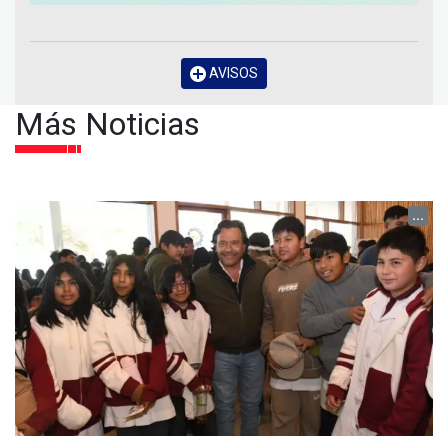
AVISOS
Más Noticias
...