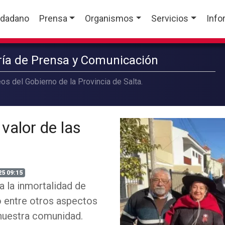
udadano
Prensa
Organismos
Servicios
Info
aría de Prensa y Comunicación
os del Gobierno de la Provincia de Salta.
 valor de las
25 09:15
 a la inmortalidad de
 entre otros aspectos
 nuestra comunidad.