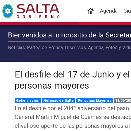
(current)
Agenda
Ci
Bienvenidos al micrositio de la Secret
Noticias, Partes de Prensa, Discursos, Agenda, Fotos y Vide
El desfile del 17 de Junio y el
personas mayores
Gobernación
Noticias de Salta
Personas Mayores
18/06/20
En el desfile por el 204º aniversario del paso
General Martín Miguel de Güemes se destacó
el valioso aporte de las personas mayores a