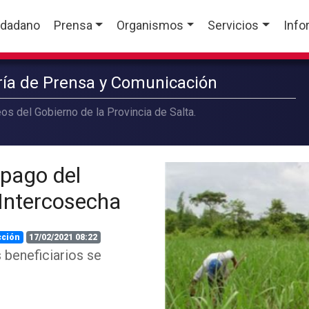
udadano
Prensa
Organismos
Servicios
Info
aría de Prensa y Comunicación
os del Gobierno de la Provincia de Salta.
 pago del
Intercosecha
cción
17/02/2021 08:22
 beneficiarios se