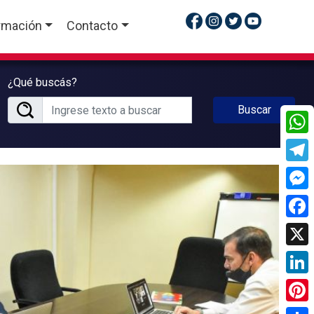
rmación
Contacto
¿Qué buscás?
Buscar
What
Tele
Mess
Face
X
Linke
Pinte