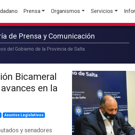
udadano
Prensa
Organismos
Servicios
Info
aría de Prensa y Comunicación
os del Gobierno de la Provincia de Salta.
ión Bicameral
 avances en la
a
Asuntos Legislativos
iputados y senadores