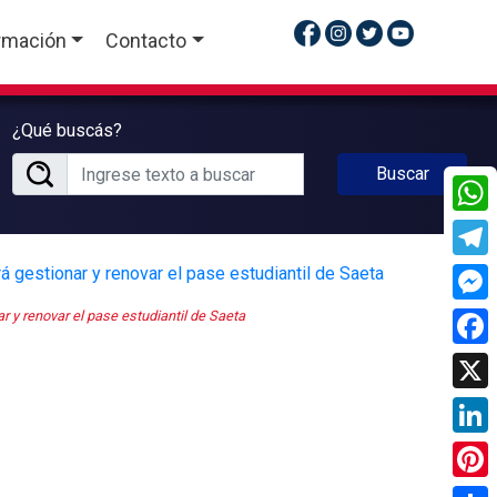
rmación
Contacto
¿Qué buscás?
Buscar
What
Tele
Mess
r y renovar el pase estudiantil de Saeta
Face
X
Linke
Pinte