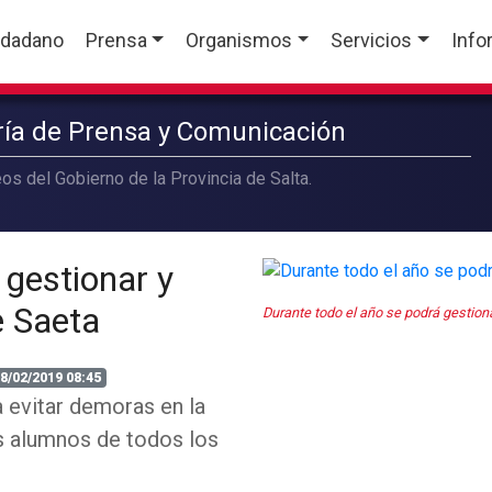
udadano
Prensa
Organismos
Servicios
Info
aría de Prensa y Comunicación
os del Gobierno de la Provincia de Salta.
 gestionar y
e Saeta
Durante todo el año se podrá gestiona
8/02/2019 08:45
a evitar demoras en la
os alumnos de todos los