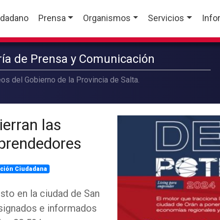
udadano
Prensa
Organismos
Servicios
Info
aría de Prensa y Comunicación
os del Gobierno de la Provincia de Salta.
ierran las
mprendedores
ación Ciudadana
osto en la ciudad de San
asignados e informados