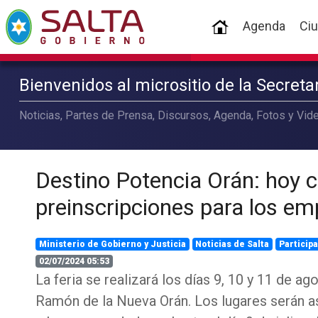
(current)
Agenda
Ci
Bienvenidos al micrositio de la Secret
Noticias, Partes de Prensa, Discursos, Agenda, Fotos y Vide
Destino Potencia Orán: hoy c
preinscripciones para los e
Ministerio de Gobierno y Justicia
Noticias de Salta
Particip
02/07/2024 05:53
La feria se realizará los días 9, 10 y 11 de ag
Ramón de la Nueva Orán. Los lugares serán 