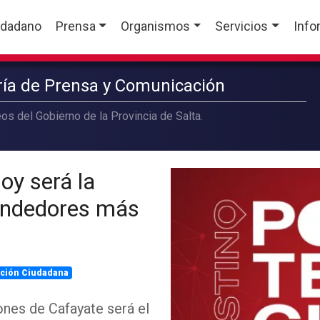
udadano
Prensa
Organismos
Servicios
Info
aría de Prensa y Comunicación
os del Gobierno de la Provincia de Salta.
oy será la
rendedores más
ación Ciudadana
ones de Cafayate será el