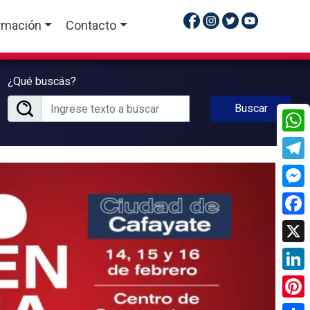
rmación
Contacto
¿Qué buscás?
Buscar
What
Tele
Mess
Face
X
Linke
Pinte