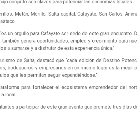
abajo conjunto son claves para potenciar las economías locales.
llos, Metán, Morillo, Salta capital, Cafayate, San Carlos, Anim
gastaco.
“es un orgullo para Cafayate ser sede de este gran encuentro. 
 también genera oportunidades, empleo y crecimiento para nuest
dos a sumarse y a disfrutar de esta experiencia única.”
rismo de Salta, destacó que “cada edición de Destino Potenci
nos, bodegueros y empresarios en un mismo lugar es la mejor p
ulos que les permitan seguir expandiéndose.”
ataforma para fortalecer el ecosistema emprendedor del nort
a local.
itantes a participar de este gran evento que promete tres días d