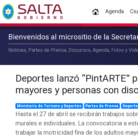
(current)
Agenda
Ci
Bienvenidos al micrositio de la Secret
Noticias, Partes de Prensa, Discursos, Agenda, Fotos y Vide
Deportes lanzó “PintARTE” p
mayores y personas con dis
Ministerio de Turismo y Deportes
Partes de Prensa
Deporte
Hasta el 27 de abril se recibirán trabajos sob
murales e individuales. La convocatoria a es
trabajar la motricidad fina de los adultos ma