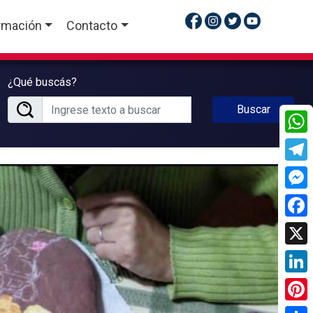
rmación
Contacto
¿Qué buscás?
Buscar
What
Tele
Mess
Face
X
Linke
Pinte