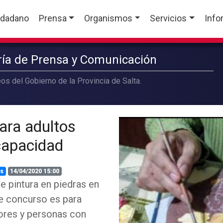
udadano
Prensa
Organismos
Servicios
Info
aría de Prensa y Comunicación
os del Gobierno de la Provincia de Salta.
ara adultos
capacidad
s
14/04/2020 15:00
re pintura en piedras en
te concurso es para
yores y personas con