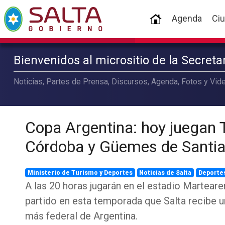
(current)
Agenda
Ci
Bienvenidos al micrositio de la Secret
Noticias, Partes de Prensa, Discursos, Agenda, Fotos y Vide
Copa Argentina: hoy juegan T
Córdoba y Güemes de Santia
Ministerio de Turismo y Deportes
Noticias de Salta
Deporte
A las 20 horas jugarán en el estadio Marteare
partido en esta temporada que Salta recibe u
más federal de Argentina.