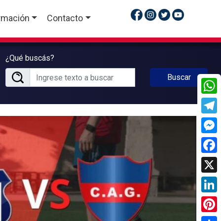
rmación
Contacto
¿Qué buscás?
Buscar
What
Tele
Mess
Face
X
Linke
Pinte