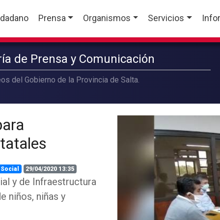
udadano
Prensa
Organismos
Servicios
Info
aría de Prensa y Comunicación
os del Gobierno de la Provincia de Salta.
para
tatales
 Social
29/04/2020 13:35
al y de Infraestructura
e niños, niñas y