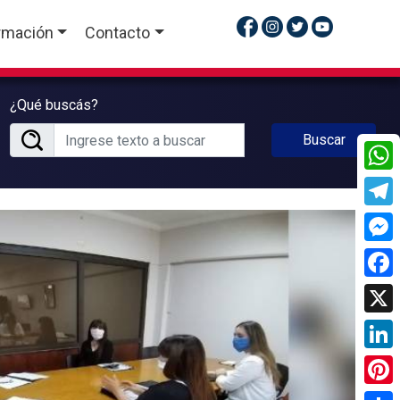
rmación
Contacto
¿Qué buscás?
Buscar
What
Tele
Mess
Face
X
Linke
Pinte