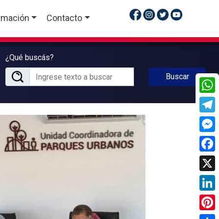
rmación
Contacto
¿Qué buscás?
Buscar
What
Tele
Mess
Face
X
Linke
Pinte