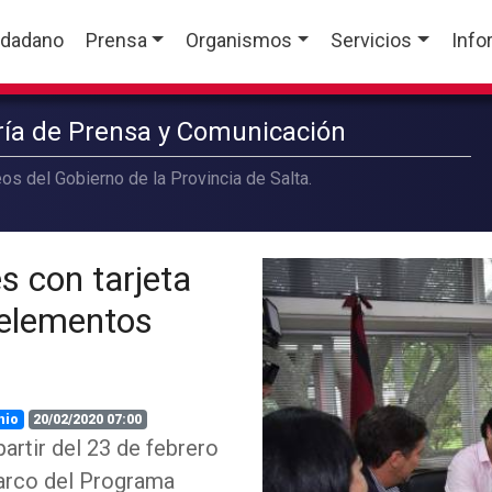
udadano
Prensa
Organismos
Servicios
Info
aría de Prensa y Comunicación
os del Gobierno de la Provincia de Salta.
és con tarjeta
 elementos
nio
20/02/2020 07:00
artir del 23 de febrero
marco del Programa