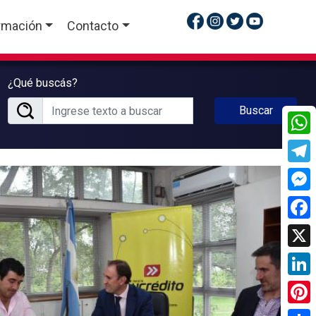
rmación
Contacto
¿Qué buscás?
Buscar
What
Tele
Mess
Face
X
Linke
Pinte