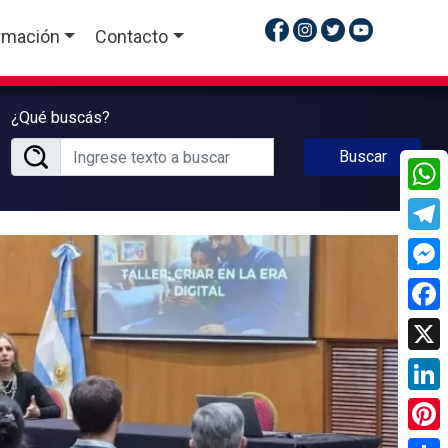
rmación
Contacto
¿Qué buscás?
Buscar
What
Tele
Mess
Face
X
Linke
Pinte