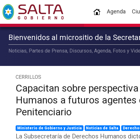
(current)
Agenda
Ci
Bienvenidos al micrositio de la Secret
Noticias, Partes de Prensa, Discursos, Agenda, Fotos y Vide
CERRILLOS
Capacitan sobre perspectiva
Humanos a futuros agentes d
Penitenciario
Ministerio de Gobierno y Justicia
Noticias de Salta
Derecho
La Subsecretaría de Derechos Humanos dict