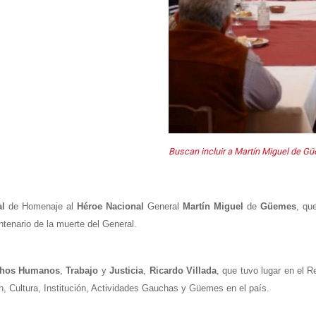
Buscan incluir a Martín Miguel de Gü
al
de Homenaje al
Héroe
Nacional
General
Martín
Miguel
de
Güemes
, qu
tenario de la muerte del General.
hos
Humanos
,
Trabajo
y
Justicia
,
Ricardo
Villada
, que tuvo lugar en el R
, Cultura, Institución, Actividades Gauchas y Güemes en el país.