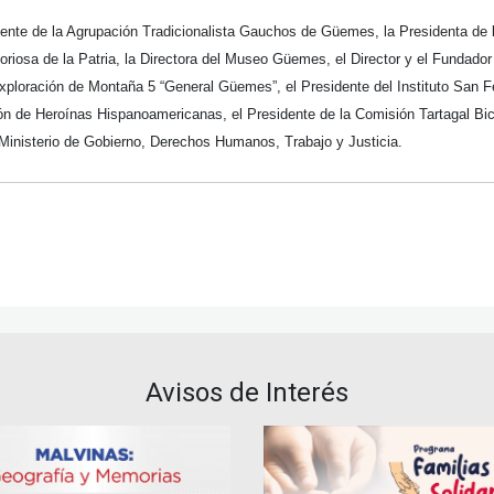
dente de la Agrupación Tradicionalista Gauchos de Güemes, la Presidenta de 
Gloriosa de la Patria, la Directora del Museo Güemes, el Director y el Funda
ploración de Montaña 5 “General Güemes”, el Presidente del Instituto San Fel
n de Heroínas Hispanoamericanas, el Presidente de la Comisión Tartagal Bicen
 Ministerio de Gobierno, Derechos Humanos, Trabajo y Justicia.
Avisos de Interés