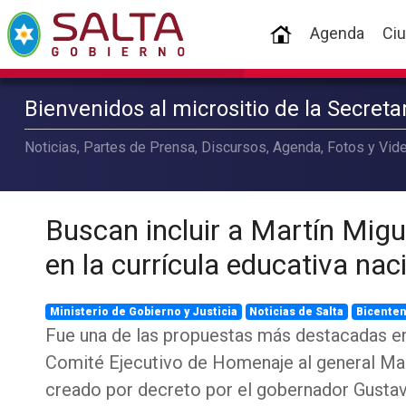
(current)
Agenda
Ci
Bienvenidos al micrositio de la Secret
Noticias, Partes de Prensa, Discursos, Agenda, Fotos y Vide
Buscan incluir a Martín Mig
en la currícula educativa nac
Ministerio de Gobierno y Justicia
Noticias de Salta
Bicenten
Fue una de las propuestas más destacadas en
Comité Ejecutivo de Homenaje al general Ma
creado por decreto por el gobernador Gusta