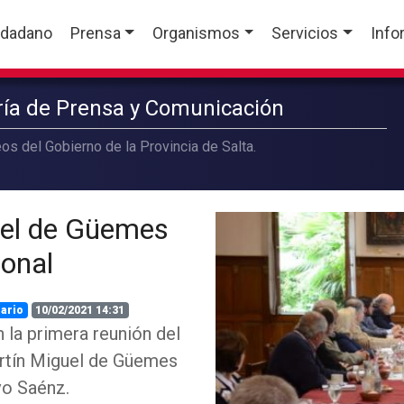
udadano
Prensa
Organismos
Servicios
Info
aría de Prensa y Comunicación
os del Gobierno de la Provincia de Salta.
uel de Güemes
ional
ario
10/02/2021 14:31
 la primera reunión del
rtín Miguel de Güemes
vo Saénz.