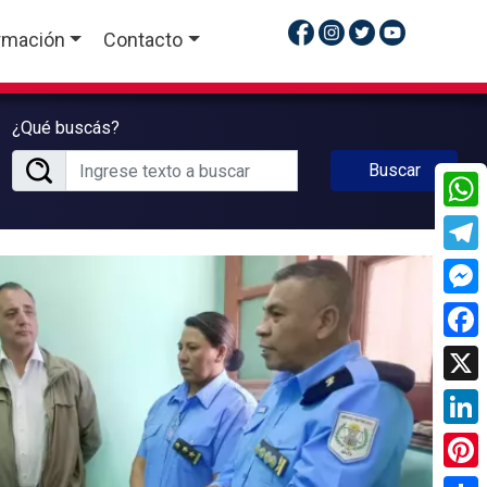
rmación
Contacto
¿Qué buscás?
Buscar
What
Tele
Mess
Face
X
Linke
Pinte