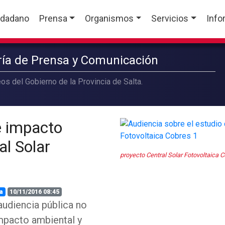
udadano
Prensa
Organismos
Servicios
Info
aría de Prensa y Comunicación
os del Gobierno de la Provincia de Salta.
e impacto
al Solar
proyecto Central Solar Fotovoltaica 
a
10/11/2016 08:45
audiencia pública no
impacto ambiental y