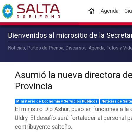
(current)
Agenda
Ci
Bienvenidos al micrositio de la Secret
Noticias, Partes de Prensa, Discursos, Agenda, Fotos y Vide
Asumió la nueva directora de
Provincia
Ministerio de Economía y Servicios Públicos
Noticias de Salt
El ministro Dib Ashur, puso en funciones a l
Uldry. El desafío será fortalecer al personal 
contribuyente salteño.