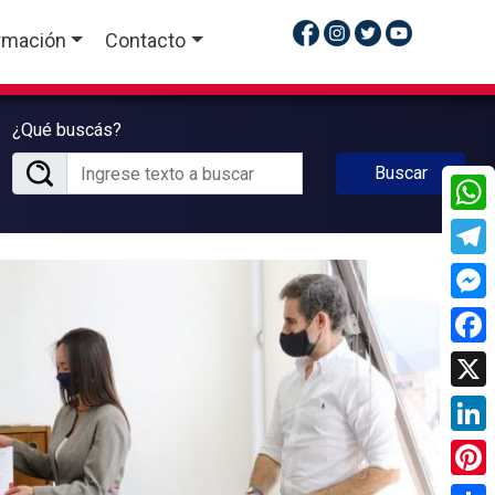
rmación
Contacto
¿Qué buscás?
Buscar
What
Tele
Mess
Face
X
Linke
Pinte