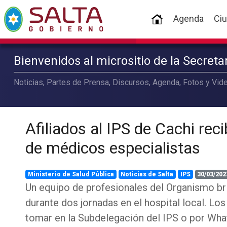
(current)
Agenda
Ci
Bienvenidos al micrositio de la Secret
Noticias, Partes de Prensa, Discursos, Agenda, Fotos y Vide
Afiliados al IPS de Cachi rec
de médicos especialistas
Ministerio de Salud Pública
Noticias de Salta
IPS
30/03/202
Un equipo de profesionales del Organismo br
durante dos jornadas en el hospital local. Lo
tomar en la Subdelegación del IPS o por Wha