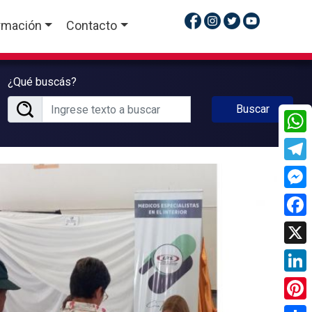
rmación
Contacto
¿Qué buscás?
Buscar
What
Tele
Mess
Face
X
Linke
Pinte