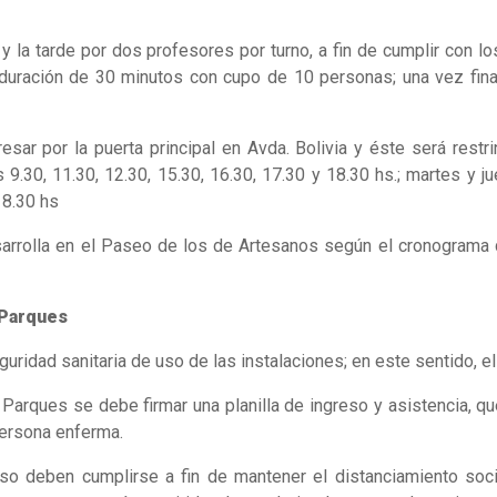
l
 la tarde por dos profesores por turno, a fin de cumplir con los
 duración de 30 minutos con cupo de 10 personas; una vez fina
esar por la puerta principal en Avda. Bolivia y éste será restri
9.30, 11.30, 12.30, 15.30, 16.30, 17.30 y 18.30 hs.; martes y ju
18.30 hs
esarrolla en el Paseo de los de Artesanos según el cronograma q
 Parques
ridad sanitaria de uso de las instalaciones; en este sentido, el
 Parques se debe firmar una planilla de ingreso y asistencia, q
persona enferma.
eso deben cumplirse a fin de mantener el distanciamiento soci