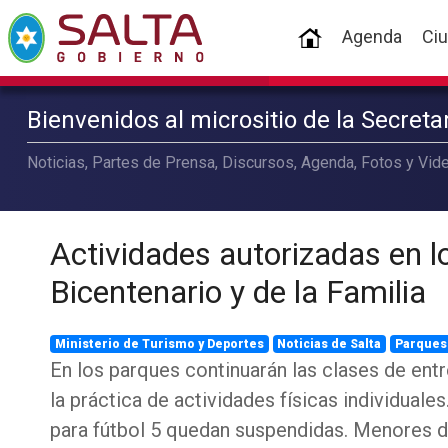
(current)
Agenda
Ci
Bienvenidos al micrositio de la Secret
Noticias, Partes de Prensa, Discursos, Agenda, Fotos y Vide
Actividades autorizadas en l
Bicentenario y de la Familia
Ministerio de Turismo y Deportes
Noticias de Salta
Parques
En los parques continuarán las clases de ent
la práctica de actividades físicas individuale
para fútbol 5 quedan suspendidas. Menores 