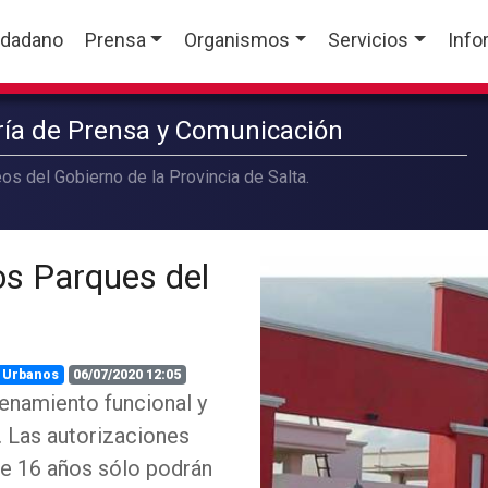
udadano
Prensa
Organismos
Servicios
Info
aría de Prensa y Comunicación
os del Gobierno de la Provincia de Salta.
os Parques del
 Urbanos
06/07/2020 12:05
renamiento funcional y
s. Las autorizaciones
de 16 años sólo podrán