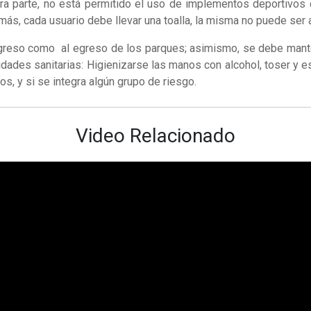
tra parte, no está permitido el uso de implementos deportivos 
ás, cada usuario debe llevar una toalla, la misma no puede ser 
 ingreso como al egreso de los parques; asimismo, se debe mant
ades sanitarias: Higienizarse las manos con alcohol, toser y est
ros, y si se integra algún grupo de riesgo.
Video Relacionado