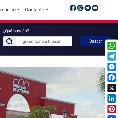
rmación
Contacto
¿Qué buscás?
Buscar
What
Tele
Mess
Face
X
Linke
Pinte