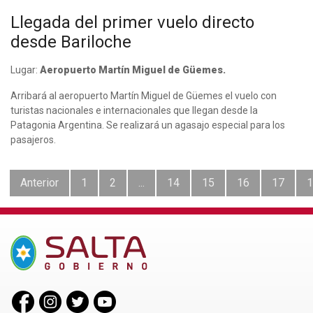
Llegada del primer vuelo directo
desde Bariloche
Lugar:
Aeropuerto Martín Miguel de Güemes.
Arribará al aeropuerto Martín Miguel de Güemes el vuelo con
turistas nacionales e internacionales que llegan desde la
Patagonia Argentina. Se realizará un agasajo especial para los
pasajeros.
Anterior
1
2
...
14
15
16
17
1