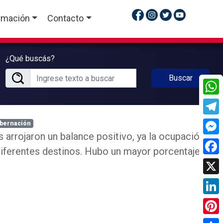
rmación
Contacto
¿Qué buscás?
Buscar
What
Tele
bernación
 arrojaron un balance positivo, ya la ocupación
Mess
diferentes destinos. Hubo un mayor porcentaje
Face
X
Linke
Pinte