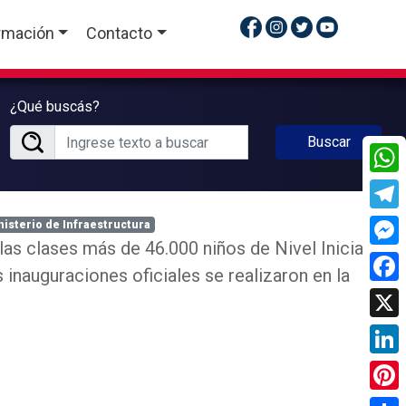
rmación
Contacto
¿Qué buscás?
Buscar
What
Tele
nisterio de Infraestructura
s clases más de 46.000 niños de Nivel Inicial
Mess
s inauguraciones oficiales se realizaron en la
Face
X
Linke
Pinte