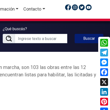
rmación
Contacto
¿Qué buscás?
Buscar
What
Tele
n marcha, son 103 las obras entre las 12
Mess
ncuentran listas para habilitar, las licitadas y
Face
X
Linke
Pinte