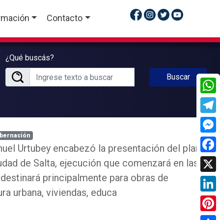
rmación
Contacto
¿Qué buscás?
Buscar
What
Tele
bernación
Mess
uel Urtubey encabezó la presentación del plan
Face
iudad de Salta, ejecución que comenzará en las
destinará principalmente para obras de
X
ura urbana, viviendas, educa
Linke
Pinte