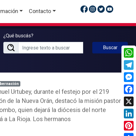
rmación
Contacto
¿Qué buscás?
Buscar
What
Tele
bernación
Mess
el Urtubey, durante el festejo por el 219
Face
n de la Nueva Orán, destacó la misión pastoral
mbo, quien dejará la diócesis del norte
X
rá a La Rioja. Los hermanos
Linke
Pinte