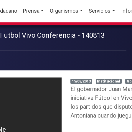
udadano
Prensa
Organismos
Servicios
Info
utbol Vivo Conferencia - 140813
15/08/2013
Institucional
Go
El gobernador Juan Man
iniciativa Fútbol en Viv
los partidos que disput
Antoniana cuando juegue