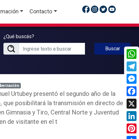
rmación
Contacto
¿Qué buscás?
Buscar
What
Tele
bernación
Mess
uel Urtubey presentó el segundo año de la
Face
o, que posibilitará la transmisión en directo de
en Gimnasia y Tiro, Central Norte y Juventud
X
n de visitante en el t
Linke
Pinte