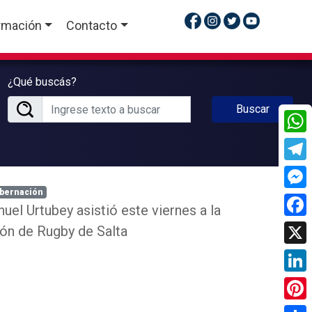
rmación
Contacto
¿Qué buscás?
Buscar
What
Tele
bernación
Mess
el Urtubey asistió este viernes a la
Face
ión de Rugby de Salta
X
Linke
Pinte