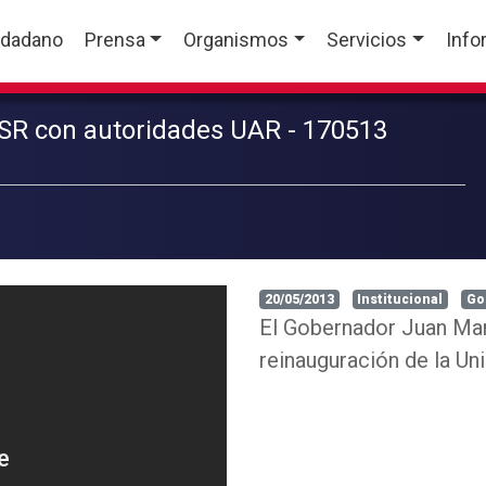
udadano
Prensa
Organismos
Servicios
Info
SR con autoridades UAR - 170513
20/05/2013
Institucional
Go
El Gobernador Juan Manu
reinauguración de la Un