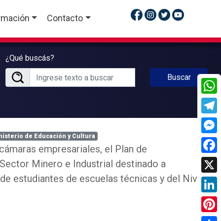
rmación
Contacto
¿Qué buscás?
Buscar
What
Tele
nisterio de Educación y Cultura
Mess
cámaras empresariales, el Plan de
Face
 Sector Minero e Industrial destinado a
 de estudiantes de escuelas técnicas y del Nivel
X
Linke
Pinte