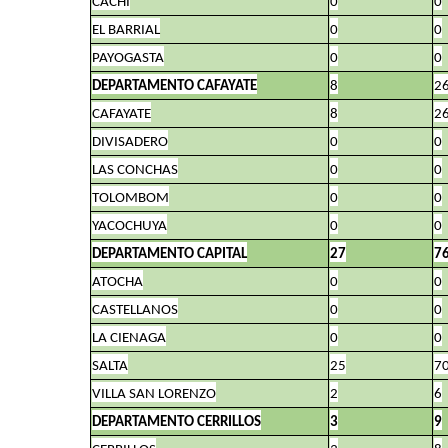
CACHI
0
0
EL BARRIAL
0
0
PAYOGASTA
0
0
DEPARTAMENTO CAFAYATE
8
2
CAFAYATE
8
2
DIVISADERO
0
0
LAS CONCHAS
0
0
TOLOMBOM
0
0
YACOCHUYA
0
0
DEPARTAMENTO CAPITAL
27
7
ATOCHA
0
0
CASTELLANOS
0
0
LA CIENAGA
0
0
SALTA
25
7
VILLA SAN LORENZO
2
6
DEPARTAMENTO CERRILLOS
3
9