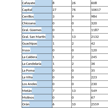
Cafayate
8
26
608
Capital
27
76
10617
Cerrillos
3
9
984
Chicoana
0
0
320
Gral. Güemes
0
1
1187
Gral. San Martín
5
13
2132
Guachipas
1
2
42
Iruya
0
0
120
La Caldera
1
2
245
La Candelaria
1
2
36
La Poma
0
0
35
La Viña
0
0
223
Los Andes
0
0
230
Metán
7
13
549
Molinos
0
0
67
Orán
6
10
2559