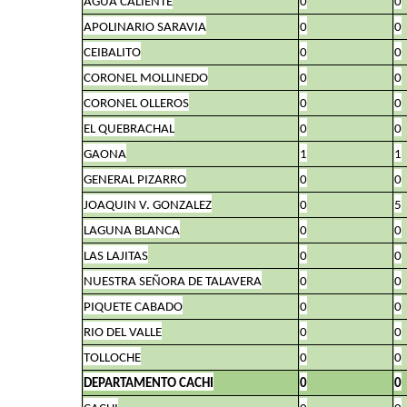
AGUA CALIENTE
0
0
APOLINARIO SARAVIA
0
0
CEIBALITO
0
0
CORONEL MOLLINEDO
0
0
CORONEL OLLEROS
0
0
EL QUEBRACHAL
0
0
GAONA
1
1
GENERAL PIZARRO
0
0
JOAQUIN V. GONZALEZ
0
5
LAGUNA BLANCA
0
0
LAS LAJITAS
0
0
NUESTRA SEÑORA DE TALAVERA
0
0
PIQUETE CABADO
0
0
RIO DEL VALLE
0
0
TOLLOCHE
0
0
DEPARTAMENTO CACHI
0
0