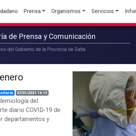
udadano
Prensa
Organismos
Servicios
Info
aría de Prensa y Comunicación
os del Gobierno de la Provincia de Salta.
 enero
nitaria
07/01/2021 14:13
demiología del
rte diario COVID-19 de
por departamentos y