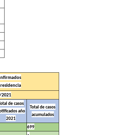
onfirmados
residencia
1/2021
otal de casos
Total de casos
otificados año
acumulados
2021
699