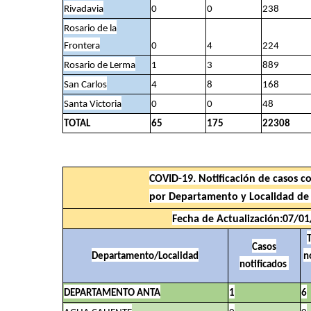
Rivadavia
0
0
238
Rosario de la
Frontera
0
4
224
Rosario de Lerma
1
3
889
San Carlos
4
8
168
Santa Victoria
0
0
48
TOTAL
65
175
22308
COVID-19. Notificación de casos c
por Departamento y Localidad de 
Fecha de Actualización:07/0
T
Casos
Departamento/Localidad
n
notificados
DEPARTAMENTO ANTA
1
6