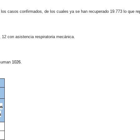
8 los casos confirmados, de los cuales ya se han recuperado 19.773 lo que r
a, 12
con asistencia respiratoria mecánica.
a suman
1026
.
os
s