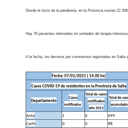
Desde el inicio de la pandemia, en la Provincia suman 22.30
Hay 78 pacientes internados en unidades de terapia intensiv
A la fecha, los decesos por coronavirus registrados en Salt
Fecha: 07/01/2021 ( 14.00 hs)
Casos COVID-19 de residentes en la Provincia de Salta
Total de casos
Casos
Total de cas
Departamento
notificados
notificados
acumulado
año 2021
Anta
1
6
699
Cachi
0
0
88