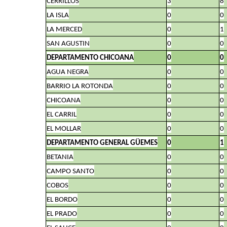
CERRILLOS
3
8
LA ISLA
0
0
LA MERCED
0
1
SAN AGUSTIN
0
0
DEPARTAMENTO CHICOANA
0
0
AGUA NEGRA
0
0
BARRIO LA ROTONDA
0
0
CHICOANA
0
0
EL CARRIL
0
0
EL MOLLAR
0
0
DEPARTAMENTO GENERAL GÜEMES
0
1
BETANIA
0
0
CAMPO SANTO
0
0
COBOS
0
0
EL BORDO
0
0
EL PRADO
0
0