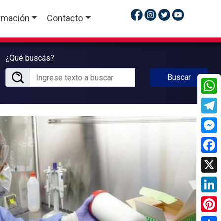
rmación
Contacto
¿Qué buscás?
Buscar
What
Tele
Mess
Face
X
Linke
Pinte