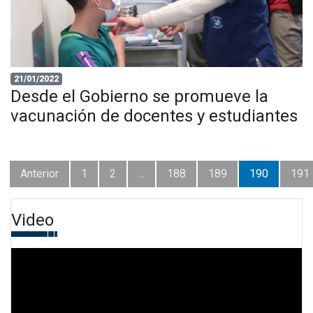
21/01/2022
Desde el Gobierno se promueve la
vacunación de docentes y estudiantes
Anterior
1
2
...
188
189
190
191
Video